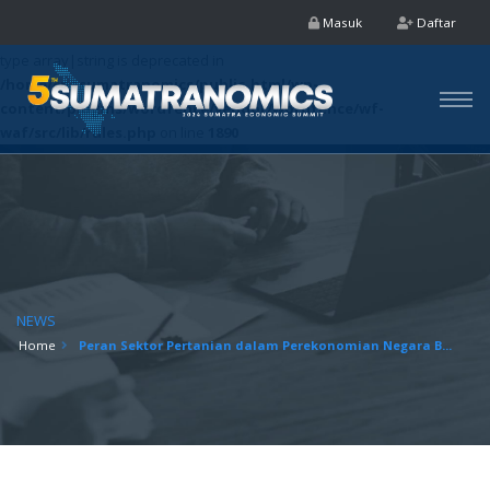
Masuk
Daftar
Deprecated
: preg_replace(): Passing null to parameter #3 ($subject) of
type array|string is deprecated in
/home/cpasumatranomics/public_html/wp-
content/plugins/wordfence/vendor/wordfence/wf-
waf/src/lib/rules.php
on line
1890
NEWS
Home
Peran Sektor Pertanian dalam Perekonomian Negara B...