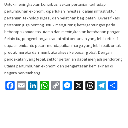
Untuk meningkatkan kontribusi sektor pertanian terhadap
pertumbuhan ekonomi, diperlukan investasi dalam infrastruktur
pertanian, teknologi irigasi, dan pelatihan bagi petani. Diversifikasi
pertanian juga penting untuk mengurangi ketergantungan pada
beberapa komoditas utama dan meningkatkan ketahanan pangan.
Selain itu, pengembangan rantai nilai pertanian yang lebih efektif
dapat membantu petani mendapatkan harga yang lebih baik untuk
produk mereka dan membuka akses ke pasar global. Dengan
pendekatan yang tepat, sektor pertanian dapat menjadi pendorong
utama pertumbuhan ekonomi dan pengentasan kemiskinan di
negara berkembang.
Facebook
Email
LinkedIn
WhatsApp
Copy
Messenger
X
Thread
Tele
Sh
Link