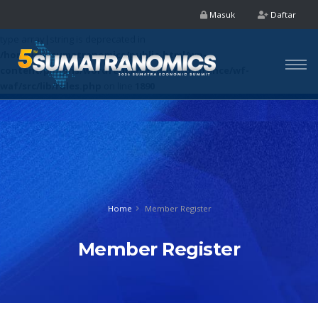
Masuk
Daftar
Deprecated
: preg_replace(): Passing null to parameter #3 ($subject) of
type array|string is deprecated in
/home/cpasumatranomics/public_html/wp-
content/plugins/wordfence/vendor/wordfence/wf-
waf/src/lib/rules.php
on line
1890
Home
Member Register
Member Register